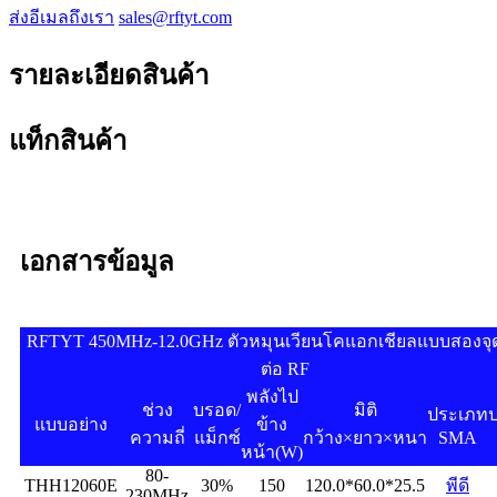
ส่งอีเมลถึงเรา
sales@rftyt.com
รายละเอียดสินค้า
แท็กสินค้า
เอกสารข้อมูล
RFTYT 450MHz-12.0GHz ตัวหมุนเวียนโคแอกเชียลแบบสองจุด
ต่อ RF
พลังไป
ช่วง
บรอด/
มิติ
ประเภท
แบบอย่าง
ข้าง
ความถี่
แม็กซ์
กว้าง×ยาว×หนา
SMA
หน้า
(W)
80-
THH12060E
30%
150
120.0*60.0*25.5
พีดี
230MHz