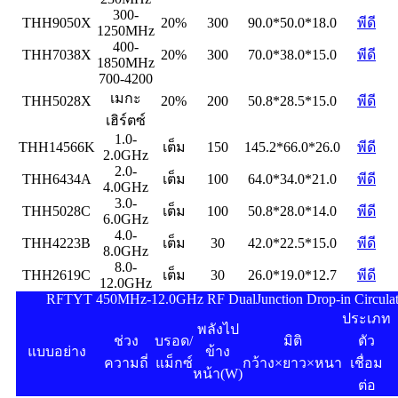
300-
THH9050X
20%
300
90.0*50.0*18.0
พีดี
1250MHz
400-
THH7038X
20%
300
70.0*38.0*15.0
พีดี
1850MHz
700-4200
เมกะ
THH5028X
20%
200
50.8*28.5*15.0
พีดี
เฮิร์ตซ์
1.0-
THH14566K
เต็ม
150
145.2*66.0*26.0
พีดี
2.0GHz
2.0-
THH6434A
เต็ม
100
64.0*34.0*21.0
พีดี
4.0GHz
3.0-
THH5028C
เต็ม
100
50.8*28.0*14.0
พีดี
6.0GHz
4.0-
THH4223B
เต็ม
30
42.0*22.5*15.0
พีดี
8.0GHz
8.0-
THH2619C
เต็ม
30
26.0*19.0*12.7
พีดี
12.0GHz
RFTYT 450MHz-12.0GHz RF DualJunction Drop-in Circulat
ประเภท
พลังไป
ช่วง
บรอด/
มิติ
ตัว
แบบอย่าง
ข้าง
ความถี่
แม็กซ์
กว้าง×ยาว×หนา
เชื่อม
หน้า
(W)
ต่อ